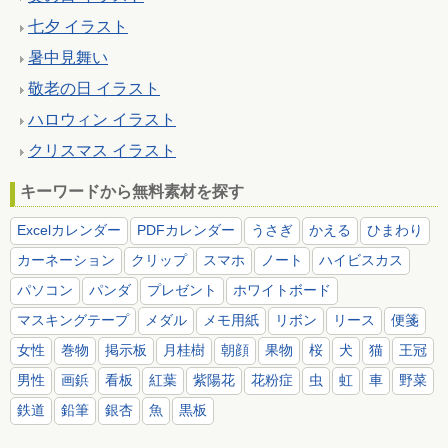
七夕 イラスト
暑中見舞い
敬老の日 イラスト
ハロウィン イラスト
クリスマス イラスト
キーワードから無料素材を探す
Excelカレンダー
PDFカレンダー
うさぎ
かえる
ひまわり
カーネーション
クリップ
スマホ
ノート
ハイビスカス
パソコン
パンダ
プレゼント
ホワイトボード
マスキングテープ
メダル
メモ用紙
リボン
リース
便箋
女性
巻物
掲示板
月桂樹
朝顔
果物
桜
犬
猫
王冠
男性
画鋲
看板
紅葉
紫陽花
花粉症
虫
虹
車
野菜
鉄道
鉛筆
銀杏
魚
黒板