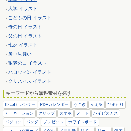
入学 イラスト
こどもの日 イラスト
母の日 イラスト
父の日 イラスト
七夕 イラスト
暑中見舞い
敬老の日 イラスト
ハロウィン イラスト
クリスマス イラスト
キーワードから無料素材を探す
Excelカレンダー
PDFカレンダー
うさぎ
かえる
ひまわり
カーネーション
クリップ
スマホ
ノート
ハイビスカス
パソコン
パンダ
プレゼント
ホワイトボード
マスキングテープ
メダル
メモ用紙
リボン
リース
便箋