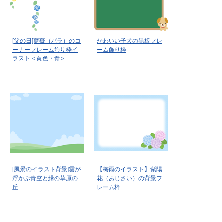
[父の日]薔薇（バラ）のコ
かわいい子犬の黒板フレ
ーナーフレーム飾り枠イ
ーム飾り枠
ラスト＜黄色・青＞
[風景のイラスト背景]雲が
【梅雨のイラスト】紫陽
浮かぶ青空と緑の草原の
花（あじさい）の背景フ
丘
レーム枠