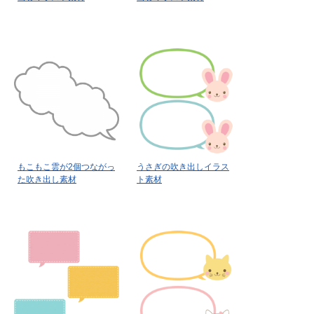
もこもこ雲が2個つながっ
うさぎの吹き出しイラス
た吹き出し素材
ト素材