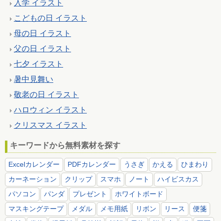
入学 イラスト
こどもの日 イラスト
母の日 イラスト
父の日 イラスト
七夕 イラスト
暑中見舞い
敬老の日 イラスト
ハロウィン イラスト
クリスマス イラスト
キーワードから無料素材を探す
Excelカレンダー
PDFカレンダー
うさぎ
かえる
ひまわり
カーネーション
クリップ
スマホ
ノート
ハイビスカス
パソコン
パンダ
プレゼント
ホワイトボード
マスキングテープ
メダル
メモ用紙
リボン
リース
便箋