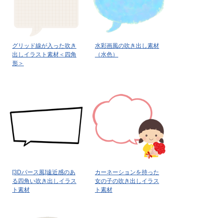
グリッド線が入った吹き
水彩画風の吹き出し素材
出しイラスト素材＜四角
（水色）
形＞
[3Dパース風]遠近感のあ
カーネーションを持った
る四角い吹き出しイラス
女の子の吹き出しイラス
ト素材
ト素材