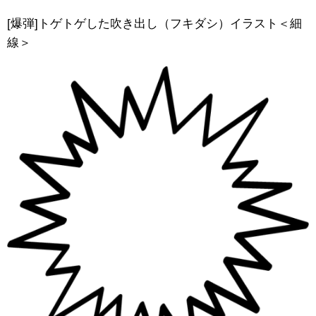
[爆弾]トゲトゲした吹き出し（フキダシ）イラスト＜細
線＞