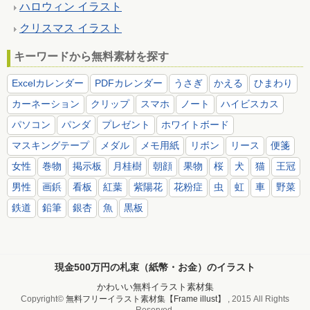
ハロウィン イラスト
クリスマス イラスト
キーワードから無料素材を探す
Excelカレンダー
PDFカレンダー
うさぎ
かえる
ひまわり
カーネーション
クリップ
スマホ
ノート
ハイビスカス
パソコン
パンダ
プレゼント
ホワイトボード
マスキングテープ
メダル
メモ用紙
リボン
リース
便箋
女性
巻物
掲示板
月桂樹
朝顔
果物
桜
犬
猫
王冠
男性
画鋲
看板
紅葉
紫陽花
花粉症
虫
虹
車
野菜
鉄道
鉛筆
銀杏
魚
黒板
現金500万円の札束（紙幣・お金）のイラスト
かわいい無料イラスト素材集
Copyright©
無料フリーイラスト素材集【Frame illust】
, 2015 All Rights
Reserved.