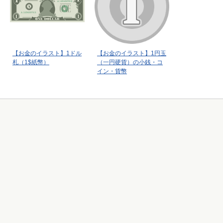
【お金のイラスト】1ドル
【お金のイラスト】1円玉
札（1$紙幣）
（一円硬貨）の小銭・コ
イン・貨幣