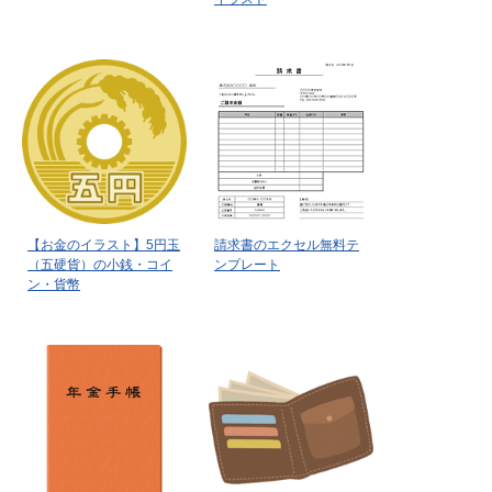
【お金のイラスト】5円玉
請求書のエクセル無料テ
（五硬貨）の小銭・コイ
ンプレート
ン・貨幣