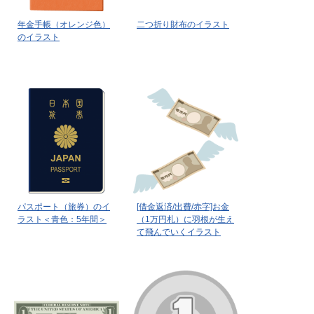
年金手帳（オレンジ色）
二つ折り財布のイラスト
のイラスト
パスポート（旅券）のイ
[借金返済/出費/赤字]お金
ラスト＜青色：5年間＞
（1万円札）に羽根が生え
て飛んでいくイラスト