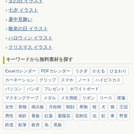
父の日 イラスト
七夕 イラスト
暑中見舞い
敬老の日 イラスト
ハロウィン イラスト
クリスマス イラスト
キーワードから無料素材を探す
Excelカレンダー
PDFカレンダー
うさぎ
かえる
ひまわり
カーネーション
クリップ
スマホ
ノート
ハイビスカス
パソコン
パンダ
プレゼント
ホワイトボード
マスキングテープ
メダル
メモ用紙
リボン
リース
便箋
女性
巻物
掲示板
月桂樹
朝顔
果物
桜
犬
猫
王冠
男性
画鋲
看板
紅葉
紫陽花
花粉症
虫
虹
車
野菜
鉄道
鉛筆
銀杏
魚
黒板