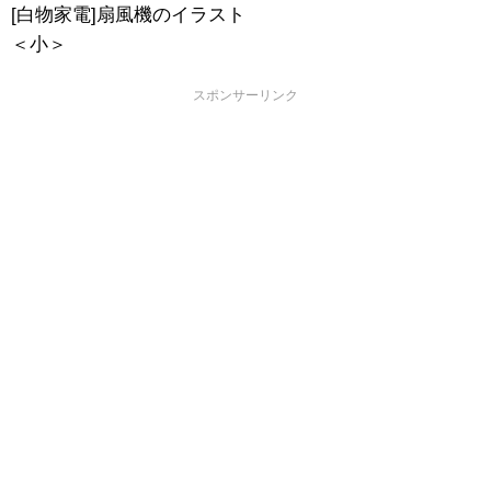
[白物家電]扇風機のイラスト
＜小＞
スポンサーリンク