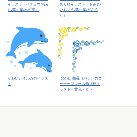
イラスト（イチョウ/もみ
飾り枠イラスト（もみじ/
じ/落ち葉/木の実）
いちょう/落ち葉/どんぐ
り）
かわいいイルカのイラス
[父の日]薔薇（バラ）のコ
ト
ーナーフレーム飾り枠イ
ラスト＜黄色・青＞