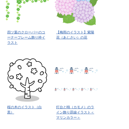
四ツ葉のクローバーのコ
【梅雨のイラスト】紫陽
ーナーフレーム飾り枠イ
花（あじさい）の花
ラスト
桜の木のイラスト（白
灯台と鴎（カモメ）のラ
黒）
イン飾り罫線イラスト＜
マリンカラー＞