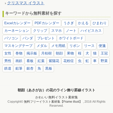
クリスマス イラスト
キーワードから無料素材を探す
Excelカレンダー
PDFカレンダー
うさぎ
かえる
ひまわり
カーネーション
クリップ
スマホ
ノート
ハイビスカス
パソコン
パンダ
プレゼント
ホワイトボード
マスキングテープ
メダル
メモ用紙
リボン
リース
便箋
女性
巻物
掲示板
月桂樹
朝顔
果物
桜
犬
猫
王冠
男性
画鋲
看板
紅葉
紫陽花
花粉症
虫
虹
車
野菜
鉄道
鉛筆
銀杏
魚
黒板
朝顔（あさがお）の花のライン飾り罫線イラスト
かわいい無料イラスト素材集
Copyright©
無料フリーイラスト素材集【Frame illust】
, 2016 All Rights
Reserved.