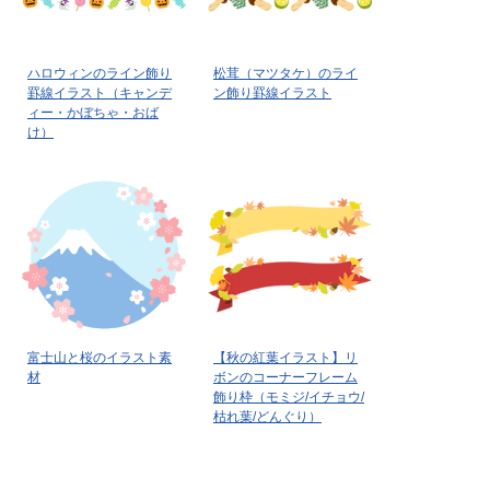
ハロウィンのライン飾り
松茸（マツタケ）のライ
罫線イラスト（キャンデ
ン飾り罫線イラスト
ィー・かぼちゃ・おば
け）
富士山と桜のイラスト素
【秋の紅葉イラスト】リ
材
ボンのコーナーフレーム
飾り枠（モミジ/イチョウ/
枯れ葉/どんぐり）