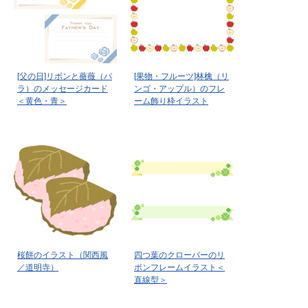
[父の日]リボンと薔薇（バ
[果物・フルーツ]林檎（リ
ラ）のメッセージカード
ンゴ・アップル）のフレ
＜黄色・青＞
ーム飾り枠イラスト
桜餅のイラスト（関西風
四つ葉のクローバーのリ
／道明寺）
ボンフレームイラスト＜
直線型＞