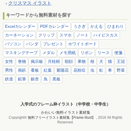
クリスマス イラスト
キーワードから無料素材を探す
Excelカレンダー
PDFカレンダー
うさぎ
かえる
ひまわり
カーネーション
クリップ
スマホ
ノート
ハイビスカス
パソコン
パンダ
プレゼント
ホワイトボード
マスキングテープ
メダル
メモ用紙
リボン
リース
便箋
女性
巻物
掲示板
月桂樹
朝顔
果物
桜
犬
猫
王冠
男性
画鋲
看板
紅葉
紫陽花
花粉症
虫
虹
車
野菜
鉄道
鉛筆
銀杏
魚
黒板
入学式のフレーム枠イラスト（中学校・中学生）
かわいい無料イラスト素材集
Copyright©
無料フリーイラスト素材集【Frame illust】
, 2016 All Rights
Reserved.