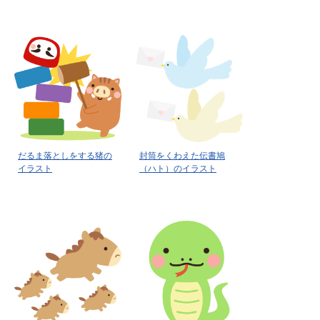
だるま落としをする猪の
封筒をくわえた伝書鳩
イラスト
（ハト）のイラスト