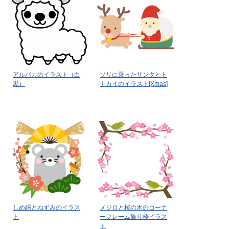
アルパカのイラスト（白
ソリに乗ったサンタとト
黒）
ナカイのイラスト[Xmas]
しめ縄とねずみのイラス
メジロと桜の木のコーナ
ト
ーフレーム飾り枠イラス
ト