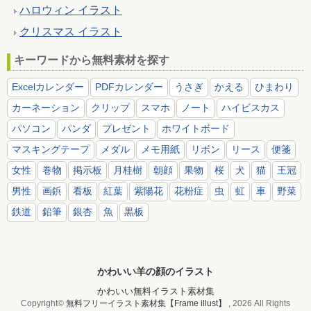
ハロウィン イラスト
クリスマス イラスト
キーワードから無料素材を探す
Excelカレンダー
PDFカレンダー
うさぎ
かえる
ひまわり
カーネーション
クリップ
スマホ
ノート
ハイビスカス
パソコン
パンダ
プレゼント
ホワイトボード
マスキングテープ
メダル
メモ用紙
リボン
リース
便箋
女性
巻物
掲示板
月桂樹
朝顔
果物
桜
犬
猫
王冠
男性
画鋲
看板
紅葉
紫陽花
花粉症
虫
虹
車
野菜
鉄道
鉛筆
銀杏
魚
黒板
かわいい羊の顔のイラスト
かわいい無料イラスト素材集
Copyright©
無料フリーイラスト素材集【Frame illust】
, 2026 All Rights