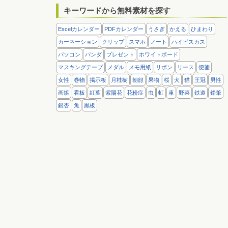
キーワードから無料素材を探す
Excelカレンダー
PDFカレンダー
うさぎ
かえる
ひまわり
カーネーション
クリップ
スマホ
ノート
ハイビスカス
パソコン
パンダ
プレゼント
ホワイトボード
マスキングテープ
メダル
メモ用紙
リボン
リース
便箋
女性
巻物
掲示板
月桂樹
朝顔
果物
桜
犬
猫
王冠
男性
画鋲
看板
紅葉
紫陽花
花粉症
虫
虹
車
野菜
鉄道
鉛筆
銀杏
魚
黒板