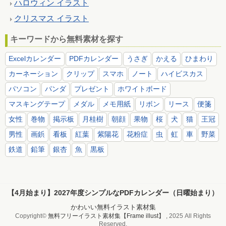
ハロウィン イラスト
クリスマス イラスト
キーワードから無料素材を探す
Excelカレンダー
PDFカレンダー
うさぎ
かえる
ひまわり
カーネーション
クリップ
スマホ
ノート
ハイビスカス
パソコン
パンダ
プレゼント
ホワイトボード
マスキングテープ
メダル
メモ用紙
リボン
リース
便箋
女性
巻物
掲示板
月桂樹
朝顔
果物
桜
犬
猫
王冠
男性
画鋲
看板
紅葉
紫陽花
花粉症
虫
虹
車
野菜
鉄道
鉛筆
銀杏
魚
黒板
【4月始まり】2027年度シンプルなPDFカレンダー（日曜始まり）
かわいい無料イラスト素材集
Copyright©
無料フリーイラスト素材集【Frame illust】
, 2025 All Rights
Reserved.