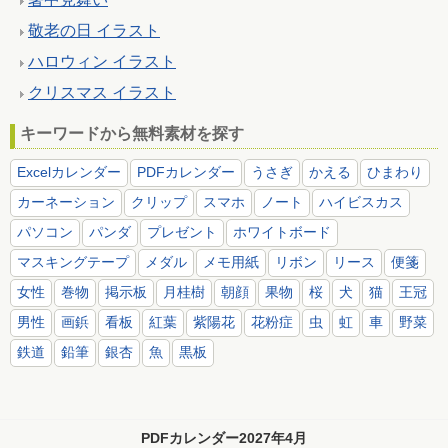
敬老の日 イラスト
ハロウィン イラスト
クリスマス イラスト
キーワードから無料素材を探す
Excelカレンダー
PDFカレンダー
うさぎ
かえる
ひまわり
カーネーション
クリップ
スマホ
ノート
ハイビスカス
パソコン
パンダ
プレゼント
ホワイトボード
マスキングテープ
メダル
メモ用紙
リボン
リース
便箋
女性
巻物
掲示板
月桂樹
朝顔
果物
桜
犬
猫
王冠
男性
画鋲
看板
紅葉
紫陽花
花粉症
虫
虹
車
野菜
鉄道
鉛筆
銀杏
魚
黒板
PDFカレンダー2027年4月