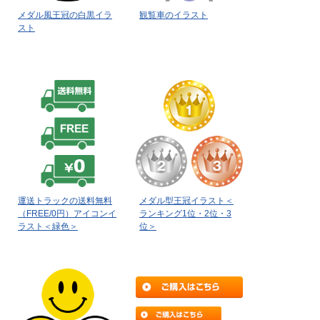
メダル風王冠の白黒イラ
観覧車のイラスト
スト
運送トラックの送料無料
メダル型王冠イラスト＜
（FREE/0円）アイコンイ
ランキング1位・2位・3
ラスト＜緑色＞
位＞