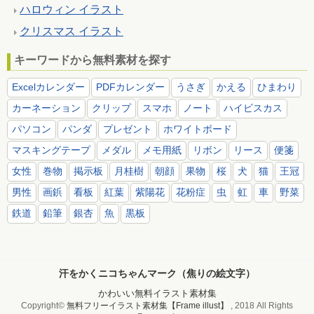
ハロウィン イラスト
クリスマス イラスト
キーワードから無料素材を探す
Excelカレンダー
PDFカレンダー
うさぎ
かえる
ひまわり
カーネーション
クリップ
スマホ
ノート
ハイビスカス
パソコン
パンダ
プレゼント
ホワイトボード
マスキングテープ
メダル
メモ用紙
リボン
リース
便箋
女性
巻物
掲示板
月桂樹
朝顔
果物
桜
犬
猫
王冠
男性
画鋲
看板
紅葉
紫陽花
花粉症
虫
虹
車
野菜
鉄道
鉛筆
銀杏
魚
黒板
汗をかくニコちゃんマーク（焦りの絵文字）
かわいい無料イラスト素材集
Copyright©
無料フリーイラスト素材集【Frame illust】
, 2018 All Rights