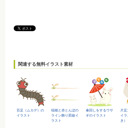
関連する無料イラスト素材
百足（ムカデ）の
稲穂と赤とんぼの
傘回しをするウサ
片足
イラスト
ライン飾り罫線イ
ギのイラスト
イラ
ラスト
き）