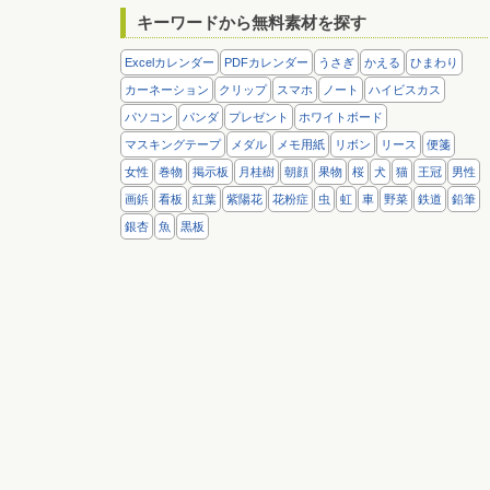
キーワードから無料素材を探す
Excelカレンダー
PDFカレンダー
うさぎ
かえる
ひまわり
カーネーション
クリップ
スマホ
ノート
ハイビスカス
パソコン
パンダ
プレゼント
ホワイトボード
マスキングテープ
メダル
メモ用紙
リボン
リース
便箋
女性
巻物
掲示板
月桂樹
朝顔
果物
桜
犬
猫
王冠
男性
画鋲
看板
紅葉
紫陽花
花粉症
虫
虹
車
野菜
鉄道
鉛筆
銀杏
魚
黒板