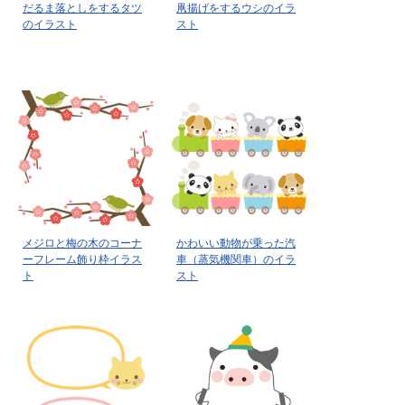
だるま落としをするタツ
凧揚げをするウシのイラ
のイラスト
スト
メジロと梅の木のコーナ
かわいい動物が乗った汽
ーフレーム飾り枠イラス
車（蒸気機関車）のイラ
ト
スト