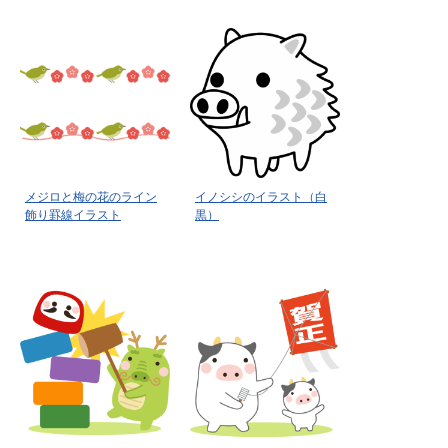
メジロと梅の花のライン
イノシシのイラスト（白
飾り罫線イラスト
黒）