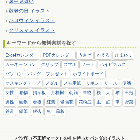
暑中見舞い
敬老の日 イラスト
ハロウィン イラスト
クリスマス イラスト
キーワードから無料素材を探す
Excelカレンダー
PDFカレンダー
うさぎ
かえる
ひまわり
カーネーション
クリップ
スマホ
ノート
ハイビスカス
パソコン
パンダ
プレゼント
ホワイトボード
マスキングテープ
メダル
メモ用紙
リボン
リース
便箋
女性
巻物
掲示板
月桂樹
朝顔
果物
桜
犬
猫
王冠
男性
画鋲
看板
紅葉
紫陽花
花粉症
虫
虹
車
野菜
鉄道
鉛筆
銀杏
魚
黒板
バツ印（不正解マーク）の札を持ったパンダのイラスト