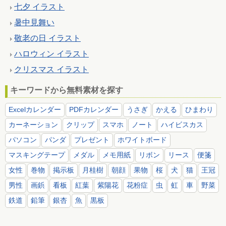
七夕 イラスト
暑中見舞い
敬老の日 イラスト
ハロウィン イラスト
クリスマス イラスト
キーワードから無料素材を探す
Excelカレンダー
PDFカレンダー
うさぎ
かえる
ひまわり
カーネーション
クリップ
スマホ
ノート
ハイビスカス
パソコン
パンダ
プレゼント
ホワイトボード
マスキングテープ
メダル
メモ用紙
リボン
リース
便箋
女性
巻物
掲示板
月桂樹
朝顔
果物
桜
犬
猫
王冠
男性
画鋲
看板
紅葉
紫陽花
花粉症
虫
虹
車
野菜
鉄道
鉛筆
銀杏
魚
黒板