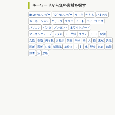
キーワードから無料素材を探す
Excelカレンダー
PDFカレンダー
うさぎ
かえる
ひまわり
カーネーション
クリップ
スマホ
ノート
ハイビスカス
パソコン
パンダ
プレゼント
ホワイトボード
マスキングテープ
メダル
メモ用紙
リボン
リース
便箋
女性
巻物
掲示板
月桂樹
朝顔
果物
桜
犬
猫
王冠
男性
画鋲
看板
紅葉
紫陽花
花粉症
虫
虹
車
野菜
鉄道
鉛筆
銀杏
魚
黒板