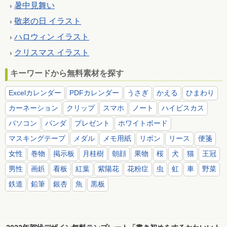
暑中見舞い
敬老の日 イラスト
ハロウィン イラスト
クリスマス イラスト
キーワードから無料素材を探す
Excelカレンダー
PDFカレンダー
うさぎ
かえる
ひまわり
カーネーション
クリップ
スマホ
ノート
ハイビスカス
パソコン
パンダ
プレゼント
ホワイトボード
マスキングテープ
メダル
メモ用紙
リボン
リース
便箋
女性
巻物
掲示板
月桂樹
朝顔
果物
桜
犬
猫
王冠
男性
画鋲
看板
紅葉
紫陽花
花粉症
虫
虹
車
野菜
鉄道
鉛筆
銀杏
魚
黒板