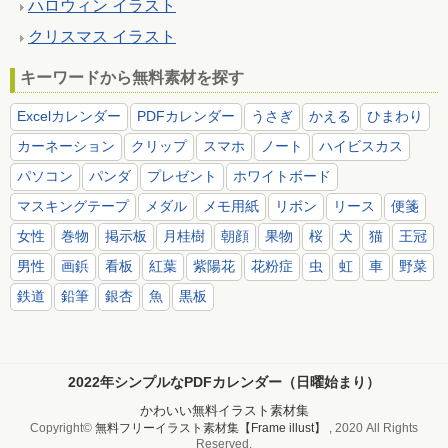
ハロウィン イラスト
クリスマス イラスト
キーワードから無料素材を探す
Excelカレンダー
PDFカレンダー
うさぎ
かえる
ひまわり
カーネーション
クリップ
スマホ
ノート
ハイビスカス
パソコン
パンダ
プレゼント
ホワイトボード
マスキングテープ
メダル
メモ用紙
リボン
リース
便箋
女性
巻物
掲示板
月桂樹
朝顔
果物
桜
犬
猫
王冠
男性
画鋲
看板
紅葉
紫陽花
花粉症
虫
虹
車
野菜
鉄道
鉛筆
銀杏
魚
黒板
2022年シンプルなPDFカレンダー（日曜始まり）
かわいい無料イラスト素材集
Copyright©
無料フリーイラスト素材集【Frame illust】
, 2020 All Rights
Reserved.