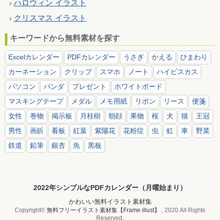
ハロウィン イラスト
クリスマス イラスト
キーワードから無料素材を探す
Excelカレンダー
PDFカレンダー
うさぎ
かえる
ひまわり
カーネーション
クリップ
スマホ
ノート
ハイビスカス
パソコン
パンダ
プレゼント
ホワイトボード
マスキングテープ
メダル
メモ用紙
リボン
リース
便箋
女性
巻物
掲示板
月桂樹
朝顔
果物
桜
犬
猫
王冠
男性
画鋲
看板
紅葉
紫陽花
花粉症
虫
虹
車
野菜
鉄道
鉛筆
銀杏
魚
黒板
2022年シンプルなPDFカレンダー（月曜始まり）
かわいい無料イラスト素材集
Copyright©
無料フリーイラスト素材集【Frame illust】
, 2020 All Rights
Reserved.