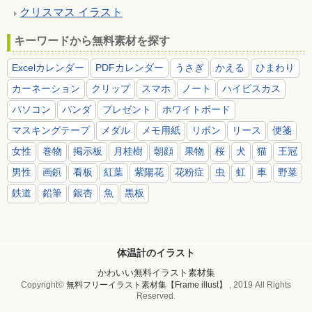
クリスマス イラスト
キーワードから無料素材を探す
Excelカレンダー
PDFカレンダー
うさぎ
かえる
ひまわり
カーネーション
クリップ
スマホ
ノート
ハイビスカス
パソコン
パンダ
プレゼント
ホワイトボード
マスキングテープ
メダル
メモ用紙
リボン
リース
便箋
女性
巻物
掲示板
月桂樹
朝顔
果物
桜
犬
猫
王冠
男性
画鋲
看板
紅葉
紫陽花
花粉症
虫
虹
車
野菜
鉄道
鉛筆
銀杏
魚
黒板
体温計のイラスト
かわいい無料イラスト素材集
Copyright©
無料フリーイラスト素材集【Frame illust】
, 2019 All Rights
Reserved.