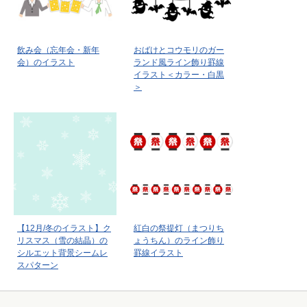
飲み会（忘年会・新年
おばけとコウモリのガー
会）のイラスト
ランド風ライン飾り罫線
イラスト＜カラー・白黒
＞
【12月/冬のイラスト】ク
紅白の祭提灯（まつりち
リスマス（雪の結晶）の
ょうちん）のライン飾り
シルエット背景シームレ
罫線イラスト
スパターン