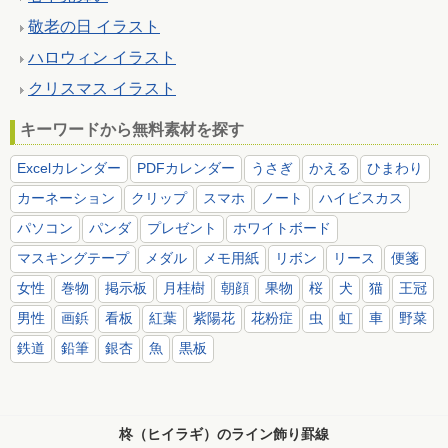
敬老の日 イラスト
ハロウィン イラスト
クリスマス イラスト
キーワードから無料素材を探す
Excelカレンダー
PDFカレンダー
うさぎ
かえる
ひまわり
カーネーション
クリップ
スマホ
ノート
ハイビスカス
パソコン
パンダ
プレゼント
ホワイトボード
マスキングテープ
メダル
メモ用紙
リボン
リース
便箋
女性
巻物
掲示板
月桂樹
朝顔
果物
桜
犬
猫
王冠
男性
画鋲
看板
紅葉
紫陽花
花粉症
虫
虹
車
野菜
鉄道
鉛筆
銀杏
魚
黒板
柊（ヒイラギ）のライン飾り罫線