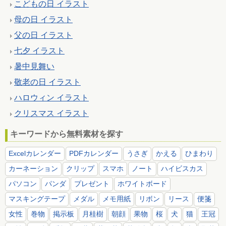
こどもの日 イラスト
母の日 イラスト
父の日 イラスト
七夕 イラスト
暑中見舞い
敬老の日 イラスト
ハロウィン イラスト
クリスマス イラスト
キーワードから無料素材を探す
Excelカレンダー
PDFカレンダー
うさぎ
かえる
ひまわり
カーネーション
クリップ
スマホ
ノート
ハイビスカス
パソコン
パンダ
プレゼント
ホワイトボード
マスキングテープ
メダル
メモ用紙
リボン
リース
便箋
女性
巻物
掲示板
月桂樹
朝顔
果物
桜
犬
猫
王冠