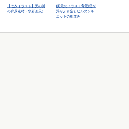
【七夕イラスト】天の川
[風景のイラスト背景]雲が
の背景素材（水彩画風）
浮かぶ青空とビルのシル
エットの街並み