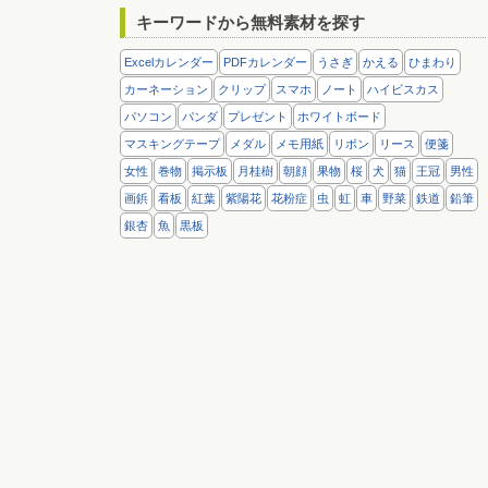
キーワードから無料素材を探す
Excelカレンダー
PDFカレンダー
うさぎ
かえる
ひまわり
カーネーション
クリップ
スマホ
ノート
ハイビスカス
パソコン
パンダ
プレゼント
ホワイトボード
マスキングテープ
メダル
メモ用紙
リボン
リース
便箋
女性
巻物
掲示板
月桂樹
朝顔
果物
桜
犬
猫
王冠
男性
画鋲
看板
紅葉
紫陽花
花粉症
虫
虹
車
野菜
鉄道
鉛筆
銀杏
魚
黒板