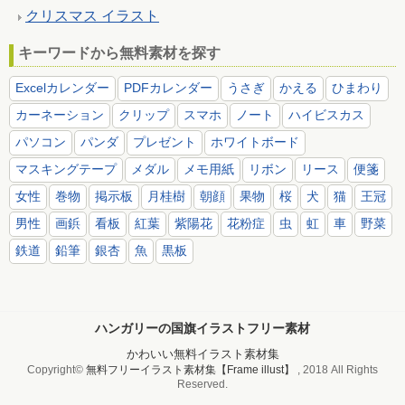
クリスマス イラスト
キーワードから無料素材を探す
Excelカレンダー
PDFカレンダー
うさぎ
かえる
ひまわり
カーネーション
クリップ
スマホ
ノート
ハイビスカス
パソコン
パンダ
プレゼント
ホワイトボード
マスキングテープ
メダル
メモ用紙
リボン
リース
便箋
女性
巻物
掲示板
月桂樹
朝顔
果物
桜
犬
猫
王冠
男性
画鋲
看板
紅葉
紫陽花
花粉症
虫
虹
車
野菜
鉄道
鉛筆
銀杏
魚
黒板
ハンガリーの国旗イラストフリー素材
かわいい無料イラスト素材集
Copyright©
無料フリーイラスト素材集【Frame illust】
, 2018 All Rights
Reserved.