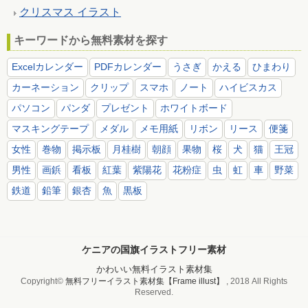
クリスマス イラスト
キーワードから無料素材を探す
Excelカレンダー
PDFカレンダー
うさぎ
かえる
ひまわり
カーネーション
クリップ
スマホ
ノート
ハイビスカス
パソコン
パンダ
プレゼント
ホワイトボード
マスキングテープ
メダル
メモ用紙
リボン
リース
便箋
女性
巻物
掲示板
月桂樹
朝顔
果物
桜
犬
猫
王冠
男性
画鋲
看板
紅葉
紫陽花
花粉症
虫
虹
車
野菜
鉄道
鉛筆
銀杏
魚
黒板
ケニアの国旗イラストフリー素材
かわいい無料イラスト素材集
Copyright©
無料フリーイラスト素材集【Frame illust】
, 2018 All Rights
Reserved.