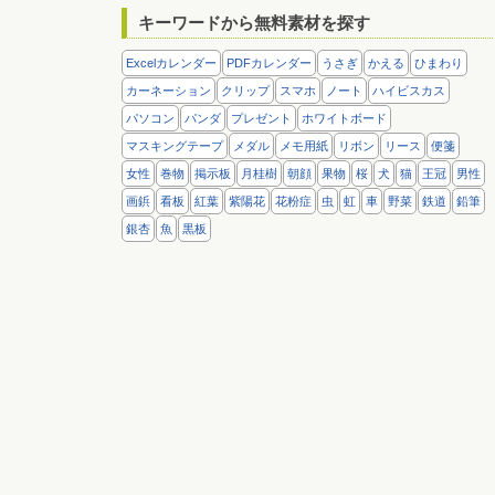
キーワードから無料素材を探す
Excelカレンダー
PDFカレンダー
うさぎ
かえる
ひまわり
カーネーション
クリップ
スマホ
ノート
ハイビスカス
パソコン
パンダ
プレゼント
ホワイトボード
マスキングテープ
メダル
メモ用紙
リボン
リース
便箋
女性
巻物
掲示板
月桂樹
朝顔
果物
桜
犬
猫
王冠
男性
画鋲
看板
紅葉
紫陽花
花粉症
虫
虹
車
野菜
鉄道
鉛筆
銀杏
魚
黒板