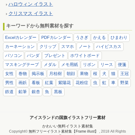
ハロウィン イラスト
クリスマス イラスト
キーワードから無料素材を探す
Excelカレンダー
PDFカレンダー
うさぎ
かえる
ひまわり
カーネーション
クリップ
スマホ
ノート
ハイビスカス
パソコン
パンダ
プレゼント
ホワイトボード
マスキングテープ
メダル
メモ用紙
リボン
リース
便箋
女性
巻物
掲示板
月桂樹
朝顔
果物
桜
犬
猫
王冠
男性
画鋲
看板
紅葉
紫陽花
花粉症
虫
虹
車
野菜
鉄道
鉛筆
銀杏
魚
黒板
アイスランドの国旗イラストフリー素材
かわいい無料イラスト素材集
Copyright©
無料フリーイラスト素材集【Frame illust】
, 2018 All Rights