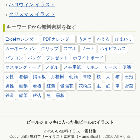
ハロウィン イラスト
クリスマス イラスト
キーワードから無料素材を探す
Excelカレンダー
PDFカレンダー
うさぎ
かえる
ひまわり
カーネーション
クリップ
スマホ
ノート
ハイビスカス
パソコン
パンダ
プレゼント
ホワイトボード
マスキングテープ
メダル
メモ用紙
リボン
リース
便箋
女性
巻物
掲示板
月桂樹
朝顔
果物
桜
犬
猫
王冠
男性
画鋲
看板
紅葉
紫陽花
花粉症
虫
虹
車
野菜
鉄道
鉛筆
銀杏
魚
黒板
ビールジョッキに入った生ビールのイラスト
かわいい無料イラスト素材集
Copyright©
無料フリーイラスト素材集【Frame illust】
, 2016 All Rights