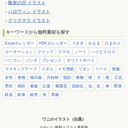
敬老の日 イラスト
ハロウィン イラスト
クリスマス イラスト
キーワードから無料素材を探す
Excelカレンダー
PDFカレンダー
うさぎ
かえる
ひまわり
カーネーション
クリップ
スマホ
ノート
ハイビスカス
パソコン
パンダ
プレゼント
ホワイトボード
マスキングテープ
メダル
メモ用紙
リボン
リース
便箋
女性
巻物
掲示板
月桂樹
朝顔
果物
桜
犬
猫
王冠
男性
画鋲
看板
紅葉
紫陽花
花粉症
虫
虹
車
野菜
鉄道
鉛筆
銀杏
魚
黒板
ワニのイラスト（白黒）
かわいい無料イラスト素材集