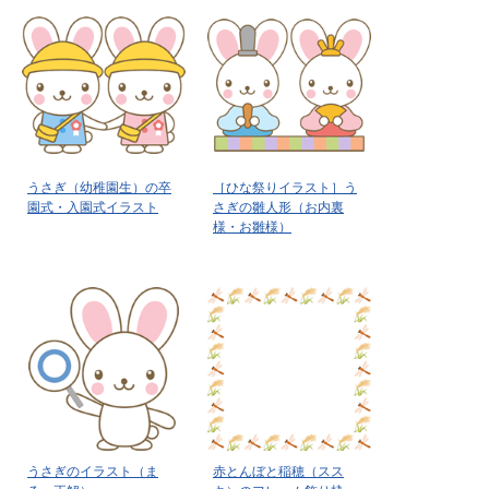
うさぎ（幼稚園生）の卒
［ひな祭りイラスト］う
園式・入園式イラスト
さぎの雛人形（お内裏
様・お雛様）
うさぎのイラスト（ま
赤とんぼと稲穂（スス