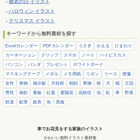
敬老の日 イラスト
ハロウィン イラスト
クリスマス イラスト
キーワードから無料素材を探す
Excelカレンダー
PDFカレンダー
うさぎ
かえる
ひまわり
カーネーション
クリップ
スマホ
ノート
ハイビスカス
パソコン
パンダ
プレゼント
ホワイトボード
マスキングテープ
メダル
メモ用紙
リボン
リース
便箋
女性
巻物
掲示板
月桂樹
朝顔
果物
桜
犬
猫
王冠
男性
画鋲
看板
紅葉
紫陽花
花粉症
虫
虹
車
野菜
鉄道
鉛筆
銀杏
魚
黒板
車でお花見をする家族のイラスト
かわいい無料イラスト素材集