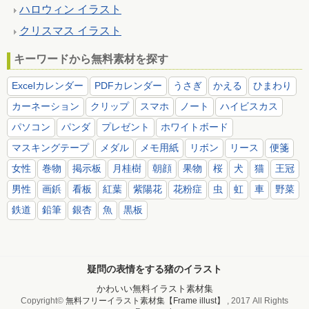
ハロウィン イラスト
クリスマス イラスト
キーワードから無料素材を探す
Excelカレンダー
PDFカレンダー
うさぎ
かえる
ひまわり
カーネーション
クリップ
スマホ
ノート
ハイビスカス
パソコン
パンダ
プレゼント
ホワイトボード
マスキングテープ
メダル
メモ用紙
リボン
リース
便箋
女性
巻物
掲示板
月桂樹
朝顔
果物
桜
犬
猫
王冠
男性
画鋲
看板
紅葉
紫陽花
花粉症
虫
虹
車
野菜
鉄道
鉛筆
銀杏
魚
黒板
疑問の表情をする猪のイラスト
かわいい無料イラスト素材集
Copyright©
無料フリーイラスト素材集【Frame illust】
, 2017 All Rights