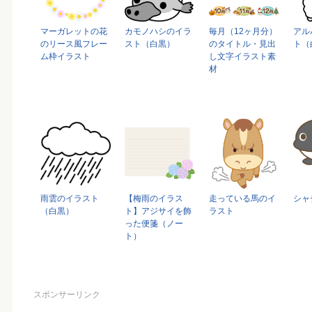
マーガレットの花
カモノハシのイラ
毎月（12ヶ月分）
アル
のリース風フレー
スト（白黒）
のタイトル・見出
ト（
ム枠イラスト
し文字イラスト素
材
雨雲のイラスト
【梅雨のイラス
走っている馬のイ
シャ
（白黒）
ト】アジサイを飾
ラスト
った便箋（ノー
ト）
スポンサーリンク