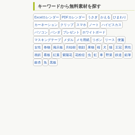
キーワードから無料素材を探す
Excelカレンダー
PDFカレンダー
うさぎ
かえる
ひまわり
カーネーション
クリップ
スマホ
ノート
ハイビスカス
パソコン
パンダ
プレゼント
ホワイトボード
マスキングテープ
メダル
メモ用紙
リボン
リース
便箋
女性
巻物
掲示板
月桂樹
朝顔
果物
桜
犬
猫
王冠
男性
画鋲
看板
紅葉
紫陽花
花粉症
虫
虹
車
野菜
鉄道
鉛筆
銀杏
魚
黒板