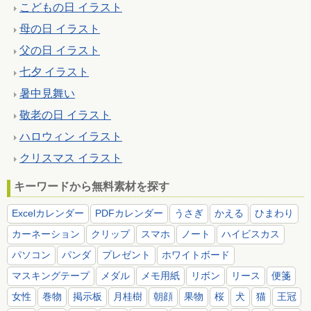
こどもの日 イラスト
母の日 イラスト
父の日 イラスト
七夕 イラスト
暑中見舞い
敬老の日 イラスト
ハロウィン イラスト
クリスマス イラスト
キーワードから無料素材を探す
Excelカレンダー
PDFカレンダー
うさぎ
かえる
ひまわり
カーネーション
クリップ
スマホ
ノート
ハイビスカス
パソコン
パンダ
プレゼント
ホワイトボード
マスキングテープ
メダル
メモ用紙
リボン
リース
便箋
女性
巻物
掲示板
月桂樹
朝顔
果物
桜
犬
猫
王冠