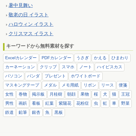
暑中見舞い
敬老の日 イラスト
ハロウィン イラスト
クリスマス イラスト
キーワードから無料素材を探す
Excelカレンダー
PDFカレンダー
うさぎ
かえる
ひまわり
カーネーション
クリップ
スマホ
ノート
ハイビスカス
パソコン
パンダ
プレゼント
ホワイトボード
マスキングテープ
メダル
メモ用紙
リボン
リース
便箋
女性
巻物
掲示板
月桂樹
朝顔
果物
桜
犬
猫
王冠
男性
画鋲
看板
紅葉
紫陽花
花粉症
虫
虹
車
野菜
鉄道
鉛筆
銀杏
魚
黒板