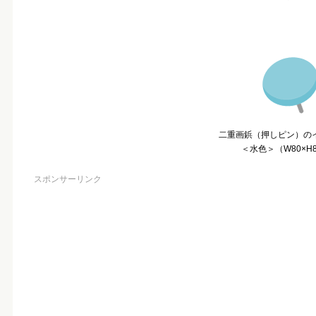
二重画鋲（押しピン）の
＜水色＞（W80×H8
スポンサーリンク