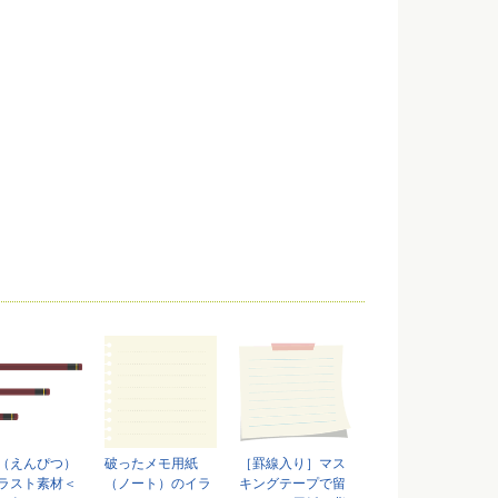
（えんぴつ）
破ったメモ用紙
［罫線入り］マス
ラスト素材＜
（ノート）のイラ
キングテープで留