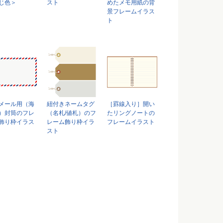
じ色＞
スト
めたメモ用紙の背
景フレームイラス
ト
メール用（海
紐付きネームタグ
［罫線入り］開い
）封筒のフレ
（名札/値札）のフ
たリングノートの
飾り枠イラス
レーム飾り枠イラ
フレームイラスト
スト