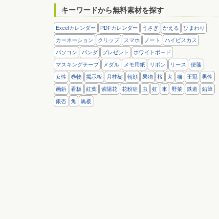
キーワードから無料素材を探す
Excelカレンダー
PDFカレンダー
うさぎ
かえる
ひまわり
カーネーション
クリップ
スマホ
ノート
ハイビスカス
パソコン
パンダ
プレゼント
ホワイトボード
マスキングテープ
メダル
メモ用紙
リボン
リース
便箋
女性
巻物
掲示板
月桂樹
朝顔
果物
桜
犬
猫
王冠
男性
画鋲
看板
紅葉
紫陽花
花粉症
虫
虹
車
野菜
鉄道
鉛筆
銀杏
魚
黒板