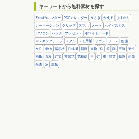
キーワードから無料素材を探す
Excelカレンダー
PDFカレンダー
うさぎ
かえる
ひまわり
カーネーション
クリップ
スマホ
ノート
ハイビスカス
パソコン
パンダ
プレゼント
ホワイトボード
マスキングテープ
メダル
メモ用紙
リボン
リース
便箋
女性
巻物
掲示板
月桂樹
朝顔
果物
桜
犬
猫
王冠
男性
画鋲
看板
紅葉
紫陽花
花粉症
虫
虹
車
野菜
鉄道
鉛筆
銀杏
魚
黒板