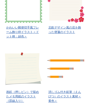
かわいい郵便切手風フレ
北欧デザイン風の花を飾
ーム飾り枠イラスト＜ド
った便箋のイラスト
ット柄：緑色＞
画鋲（押しピン）で留め
消しゴム付き鉛筆（えん
たメモ用紙のイラスト
ぴつ）のイラスト素材＜
［罫線入り］
黄色＞