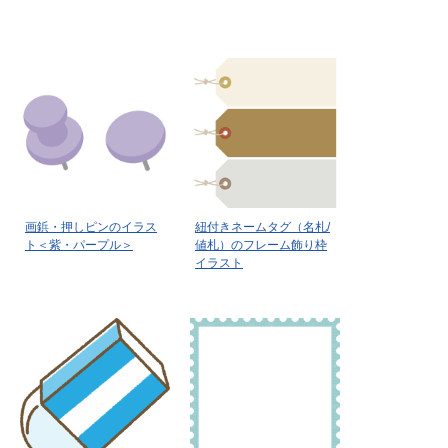
画鋲・押しピンのイラス
紐付きネームタグ（名札/
ト＜紫・パープル＞
値札）のフレーム飾り枠
イラスト