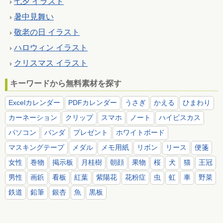
七夕 イラスト
暑中見舞い
敬老の日 イラスト
ハロウィン イラスト
クリスマス イラスト
キーワードから無料素材を探す
Excelカレンダー
PDFカレンダー
うさぎ
かえる
ひまわり
カーネーション
クリップ
スマホ
ノート
ハイビスカス
パソコン
パンダ
プレゼント
ホワイトボード
マスキングテープ
メダル
メモ用紙
リボン
リース
便箋
女性
巻物
掲示板
月桂樹
朝顔
果物
桜
犬
猫
王冠
男性
画鋲
看板
紅葉
紫陽花
花粉症
虫
虹
車
野菜
鉄道
鉛筆
銀杏
魚
黒板