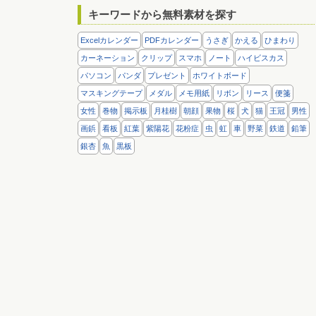
キーワードから無料素材を探す
Excelカレンダー
PDFカレンダー
うさぎ
かえる
ひまわり
カーネーション
クリップ
スマホ
ノート
ハイビスカス
パソコン
パンダ
プレゼント
ホワイトボード
マスキングテープ
メダル
メモ用紙
リボン
リース
便箋
女性
巻物
掲示板
月桂樹
朝顔
果物
桜
犬
猫
王冠
男性
画鋲
看板
紅葉
紫陽花
花粉症
虫
虹
車
野菜
鉄道
鉛筆
銀杏
魚
黒板