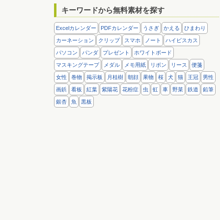
キーワードから無料素材を探す
Excelカレンダー
PDFカレンダー
うさぎ
かえる
ひまわり
カーネーション
クリップ
スマホ
ノート
ハイビスカス
パソコン
パンダ
プレゼント
ホワイトボード
マスキングテープ
メダル
メモ用紙
リボン
リース
便箋
女性
巻物
掲示板
月桂樹
朝顔
果物
桜
犬
猫
王冠
男性
画鋲
看板
紅葉
紫陽花
花粉症
虫
虹
車
野菜
鉄道
鉛筆
銀杏
魚
黒板