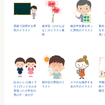
黒板で説明する男
彼岸花（ひがんば
確定申告書を持っ
案内
性のイラスト
な）のイラスト素
た男性のイラスト
をす
材
員）
[かわいい人物イラ
熱中症の男性のイ
スマホを操作する
卒園
スト]ランドセルを
ラスト
女の子のイラスト
枠イ
背負った小学生の
園児
男の子・女の子