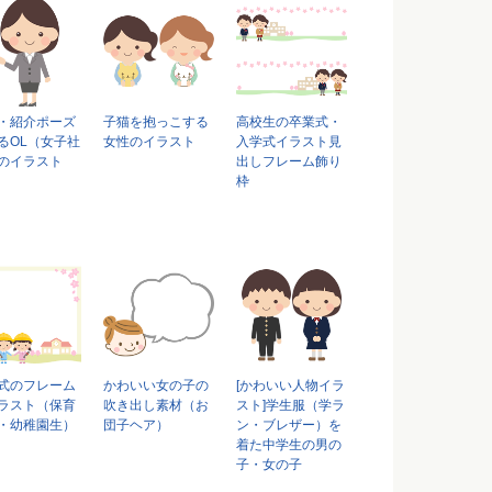
・紹介ポーズ
子猫を抱っこする
高校生の卒業式・
るOL（女子社
女性のイラスト
入学式イラスト見
のイラスト
出しフレーム飾り
枠
式のフレーム
かわいい女の子の
[かわいい人物イラ
ラスト（保育
吹き出し素材（お
スト]学生服（学ラ
・幼稚園生）
団子ヘア）
ン・ブレザー）を
着た中学生の男の
子・女の子