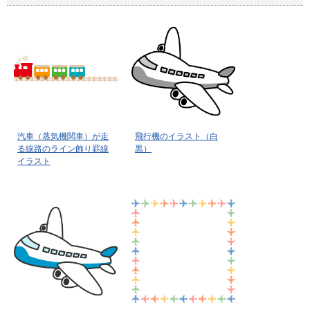
汽車（蒸気機関車）が走
飛行機のイラスト（白
る線路のライン飾り罫線
黒）
イラスト