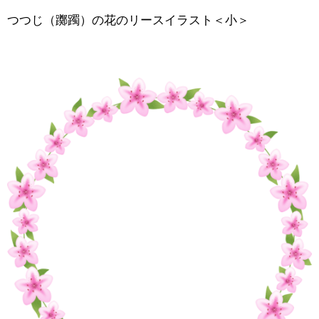
つつじ（躑躅）の花のリースイラスト＜小＞