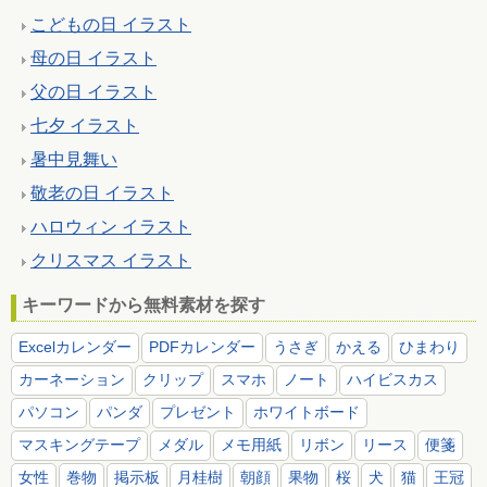
こどもの日 イラスト
母の日 イラスト
父の日 イラスト
七夕 イラスト
暑中見舞い
敬老の日 イラスト
ハロウィン イラスト
クリスマス イラスト
キーワードから無料素材を探す
Excelカレンダー
PDFカレンダー
うさぎ
かえる
ひまわり
カーネーション
クリップ
スマホ
ノート
ハイビスカス
パソコン
パンダ
プレゼント
ホワイトボード
マスキングテープ
メダル
メモ用紙
リボン
リース
便箋
女性
巻物
掲示板
月桂樹
朝顔
果物
桜
犬
猫
王冠