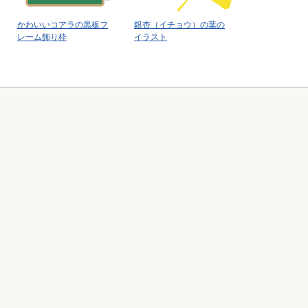
かわいいコアラの黒板フ
銀杏（イチョウ）の葉の
レーム飾り枠
イラスト