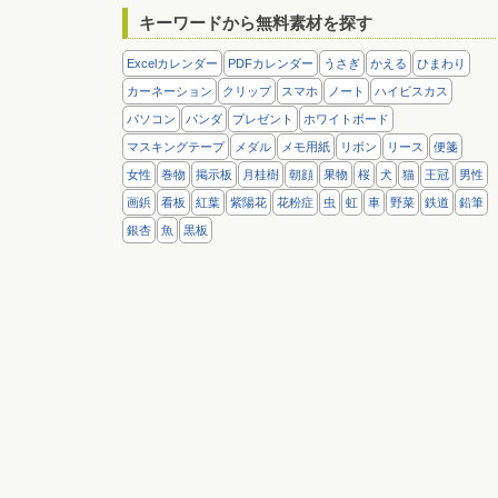
キーワードから無料素材を探す
Excelカレンダー
PDFカレンダー
うさぎ
かえる
ひまわり
カーネーション
クリップ
スマホ
ノート
ハイビスカス
パソコン
パンダ
プレゼント
ホワイトボード
マスキングテープ
メダル
メモ用紙
リボン
リース
便箋
女性
巻物
掲示板
月桂樹
朝顔
果物
桜
犬
猫
王冠
男性
画鋲
看板
紅葉
紫陽花
花粉症
虫
虹
車
野菜
鉄道
鉛筆
銀杏
魚
黒板