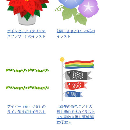
ポインセチア（クリスマ
朝顔（あさがお）の花の
スフラワー）のイラスト
イラスト
アイビー（蔦・ツタ）の
【端午の節句/こどもの
ライン飾り罫線イラスト
日】鯉のぼりのイラスト
＜矢車/吹き流し/真鯉/緋
鯉/子鯉＞