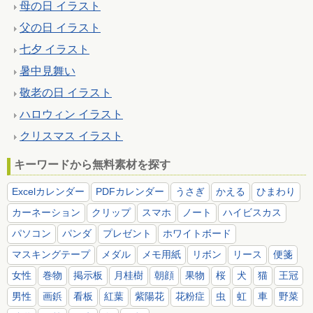
母の日 イラスト
父の日 イラスト
七夕 イラスト
暑中見舞い
敬老の日 イラスト
ハロウィン イラスト
クリスマス イラスト
キーワードから無料素材を探す
Excelカレンダー
PDFカレンダー
うさぎ
かえる
ひまわり
カーネーション
クリップ
スマホ
ノート
ハイビスカス
パソコン
パンダ
プレゼント
ホワイトボード
マスキングテープ
メダル
メモ用紙
リボン
リース
便箋
女性
巻物
掲示板
月桂樹
朝顔
果物
桜
犬
猫
王冠
男性
画鋲
看板
紅葉
紫陽花
花粉症
虫
虹
車
野菜