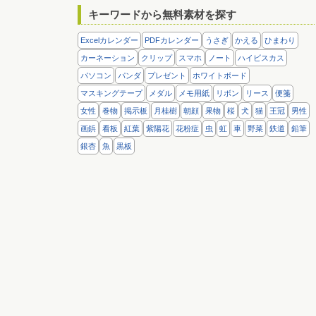
キーワードから無料素材を探す
Excelカレンダー
PDFカレンダー
うさぎ
かえる
ひまわり
カーネーション
クリップ
スマホ
ノート
ハイビスカス
パソコン
パンダ
プレゼント
ホワイトボード
マスキングテープ
メダル
メモ用紙
リボン
リース
便箋
女性
巻物
掲示板
月桂樹
朝顔
果物
桜
犬
猫
王冠
男性
画鋲
看板
紅葉
紫陽花
花粉症
虫
虹
車
野菜
鉄道
鉛筆
銀杏
魚
黒板