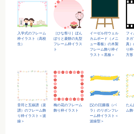
入学式のフレーム
［ひな祭り］ぼん
イーゼル付ウェル
フィ
枠イラスト（高校
ぼりと菱餅の丸型
カムボード（メニ
ネガ
生）
フレーム枠イラス
ュー看板）の木製
真）
ト
フレーム飾り枠イ
り枠
ラスト＜黒板＞
方形
音符と五線譜（楽
梅の花のフレーム
[父の日]薔薇（バ
たん
譜）のフレーム飾
飾り枠イラスト
ラ）のリボンフレ
ム飾
り枠イラスト＜波
ーム枠イラスト＜
線＞
波線型＞