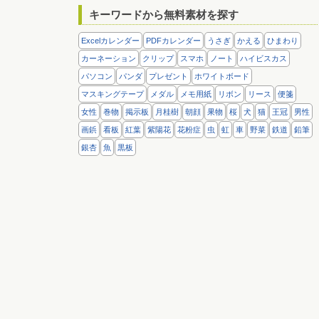
キーワードから無料素材を探す
Excelカレンダー
PDFカレンダー
うさぎ
かえる
ひまわり
カーネーション
クリップ
スマホ
ノート
ハイビスカス
パソコン
パンダ
プレゼント
ホワイトボード
マスキングテープ
メダル
メモ用紙
リボン
リース
便箋
女性
巻物
掲示板
月桂樹
朝顔
果物
桜
犬
猫
王冠
男性
画鋲
看板
紅葉
紫陽花
花粉症
虫
虹
車
野菜
鉄道
鉛筆
銀杏
魚
黒板